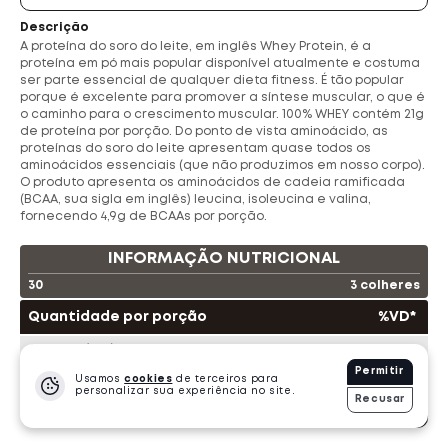
Descrição
Ta Suplementos
Choklers
A proteína do soro do leite, em inglês Whey Protein, é a
proteína em pó mais popular disponível atualmente e costuma
ser parte essencial de qualquer dieta fitness. É tão popular
Evorox Nutrition
Pronabol
porque é excelente para promover a síntese muscular, o que é
o caminho para o crescimento muscular. 100% WHEY contém 21g
de proteína por porção. Do ponto de vista aminoácido, as
Shark Pro
Bold Snacks
Cleanlab
proteínas do soro do leite apresentam quase todos os
aminoácidos essenciais (que não produzimos em nosso corpo).
O produto apresenta os aminoácidos de cadeia ramificada
(BCAA, sua sigla em inglês) leucina, isoleucina e valina,
Dasenhora
Bendu
fornecendo 4,9g de BCAAs por porção.
INFORMAÇÃO NUTRICIONAL
PROTEÍNA
250 Produtos
·
11991 Vendidos
30
3 colheres
Quantidade por porção
%VD*
Arginina
(mg)
617
**
Permitir
Carboidratos
(g)
5,6
2
Usamos
cookies
de terceiros para
personalizar sua experiência no site.
Recusar
Açúcares totais
(g)
-
1
4,1
+
**
R$
161.99
und.
Proteínas
(g)
21
42