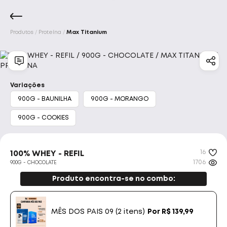
Produtos
Proteína
Max Titanium
Marcas
Início
Acessórios
Aminoácidos
Barrinhas E 
Integralmedica
Max Titanium
Variações
900G - BAUNILHA
900G - MORANGO
Bodyaction
Darkness
900G - COOKIES
Atlhetica Nutrition
Vitafor
16
100% WHEY - REFIL
New Millen
Pure Suplementos
1706
900G - CHOCOLATE
Produto encontra-se no combo:
Nutrata
Adaptogen
Tok House
MÊS DOS PAIS 09
(2 itens)
Por R$
139,99
Dr. Peanut
Under Labz