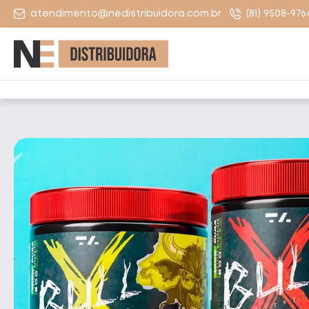
atendimento@nedistribuidora.com.br
(81) 9508-976