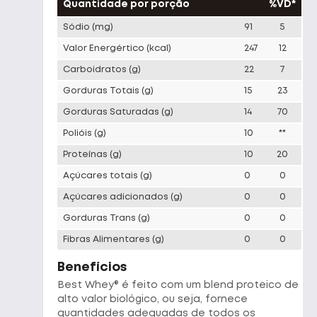
Quantidade por porção
%VD*
Sódio
(mg)
91
5
Valor Energértico
(kcal)
247
12
Carboidratos
(g)
22
7
Gorduras Totais
(g)
15
23
Gorduras Saturadas
(g)
14
70
Polióis
(g)
10
**
Proteínas
(g)
10
20
Açúcares totais
(g)
0
0
Açúcares adicionados
(g)
0
0
Gorduras Trans
(g)
0
0
Fibras Alimentares
(g)
0
0
Benefícios
Best Whey® é feito com um blend proteico de
ORT PLANT - POTE 450G -
CANIBLEND PROTEIN - REFIL
CALCA TAM
alto valor biológico, ou seja, fornece
NA COM CANELA
900G - CHOCOLATE
OFF WHITE
quantidades adequadas de todos os