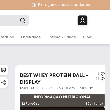
Entregamos no seu endereço.
Marcas
reatina
Endurance
Enzima - Saude
Hipercalórico
2
BEST WHEY PROTEIN BALL -
93
DISPLAY
12UN - 50G - COOKIES & CREAM CRUNCHY
INFORMAÇÃO NUTRICIONAL
12 Porções
50g (1 und)