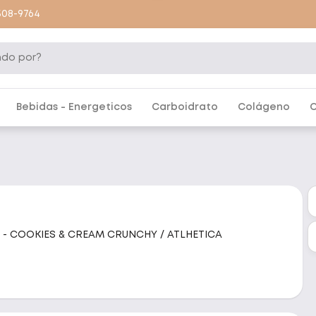
9508-9764
Bebidas - Energeticos
Carboidrato
Colágeno
C