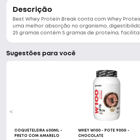
Descrição
Best Whey Protein Break conta com Whey Protein,
uma melhor absorção no organismo, digestibilida
25 gramas contém 5 gramas de proteína, facilit
Sugestões para você
50G -
COQUETELEIRA 600ML -
WHEY W100 - POTE 900G -
PRETO COM AMARELO
CHOCOLATE