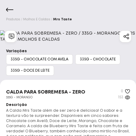
Produtos
Molhos E Caldas
Mrs Taste
Marcas
Início
Acessórios
Aminoácidos
Barrinhas E 
Integralmedica
Max Titanium
Variações
335G - CHOCOLATE COM AVELA
335G - CHOCOLATE
Bodyaction
Darkness
335G - DOCE DE LEITE
Atlhetica Nutrition
Vitafor
0
CALDA PARA SOBREMESA - ZERO
New Millen
Pure Suplementos
153
335G - MORANGO
Descrição
A Calda Mrs Taste além de ser zero é deliciosa! O sabor e a
Nutrata
Adaptogen
Tok House
textura vão te surpreender. Disponíveis em cinco sabores:
Chocolate com Avelã, Doce de Leite, Morango, Chocolate e
Caramelo. A calda de Blueberry Mrs Taste é feita com fruta de
Dr. Peanut
Under Labz
verdade! O Blueberry, também conhecido como mirtilo no Brasil,