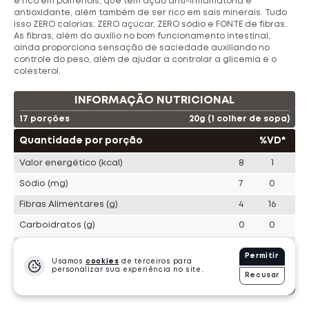
é rico em polifenóis, que tem ação anti-inflamatória e
antioxidante, além também de ser rico em sais minerais. Tudo
isso ZERO calorias, ZERO açúcar, ZERO sódio e FONTE de fibras.
Ta Suplementos
Choklers
As fibras, além do auxílio no bom funcionamento intestinal,
ainda proporciona sensação de saciedade auxiliando no
controle do peso, além de ajudar a controlar a glicemia e o
Evorox Nutrition
Pronabol
colesterol.
INFORMAÇÃO NUTRICIONAL
Shark Pro
Bold Snacks
Cleanlab
17 porções
20g (1 colher de sopa)
Dasenhora
Bendu
Quantidade por porção
%VD*
Valor energético
(kcal)
8
1
PROTEÍNA
Sódio
(mg)
7
0
249 Produtos
·
11976 Vendidos
Fibras Alimentares
(g)
4
16
Carboidratos
(g)
0
0
Açúcares totais
(g)
0
**
Permitir
Usamos
cookies
de terceiros para
Açúcares adicionados
(g)
0
0
personalizar sua experiência no site.
Recusar
-
1
+
R$
24.99
Proteínas
(g)
0
0
und.
Gorduras Totais
(g)
0
0