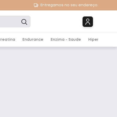
Entregamos no seu endereço.
Marcas
reatina
Endurance
Enzima - Saude
Hipercalórico