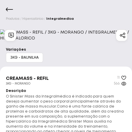
Produtos
Hipercalórico
Integralmedica
Marcas
Início
Acessórios
Aminoácidos
Barrinhas E 
Integralmedica
Max Titanium
Variações
3KG - BAUNILHA
Bodyaction
Darkness
11
Atlhetica Nutrition
Vitafor
CREAMASS - REFIL
566
3KG - MORANGO
Descrição
New Millen
Pure Suplementos
O Sinister Mass da Integralmédica é indicado para quem
deseja aumentar o peso corporal principalmente através do
ganho de massa muscular.Como é uma fonte calórica de
Nutrata
Adaptogen
Tok House
proteínas e carboidratos de alta qualidade, além da creatina
presente em sua composição, a suplementação com o
hipercalórico da Integralmédica Sinister Mass auxilia no
Dr. Peanut
Under Labz
aumento do volume e na intensidade do treinamento,
proporcionando ao atleta chegar a níveis de treinamento