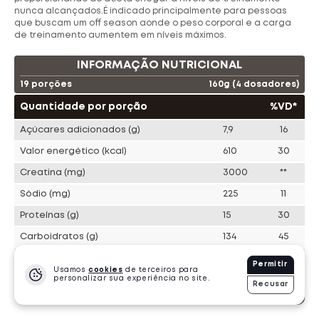
nunca alcançados.É indicado principalmente para pessoas
que buscam um off season aonde o peso corporal e a carga
Ta Suplementos
Choklers
de treinamento aumentem em níveis máximos.
INFORMAÇÃO NUTRICIONAL
Evorox Nutrition
Pronabol
19 porções
160g (4 dosadores)
Shark Pro
Bold Snacks
Cleanlab
Quantidade por porção
%VD*
Açúcares adicionados
(g)
7,9
16
Dasenhora
Bendu
Valor energético
(kcal)
610
30
Creatina
(mg)
3000
**
PROTEÍNA
Sódio
(mg)
225
11
239 Produtos
·
11857 Vendidos
Proteínas
(g)
15
30
Carboidratos
(g)
134
45
Gorduras Totais
(g)
1,6
2
Permitir
Usamos
cookies
de terceiros para
Gorduras Saturadas
personalizar sua experiência no site.
(g)
0,9
5
Recusar
-
1
+
R$
122.20
und.
Gorduras Trans
(g)
0
0