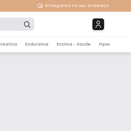
Entregamos no seu endereço.
Marcas
reatina
Endurance
Enzima - Saude
Hipercalórico