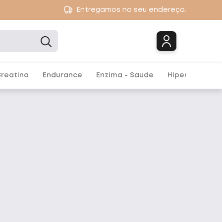
Entregamos no seu endereço.
Marcas
reatina
Endurance
Enzima - Saude
Hipercalórico