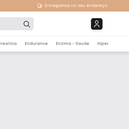
Entregamos no seu endereço.
Marcas
reatina
Endurance
Enzima - Saude
Hipercalórico