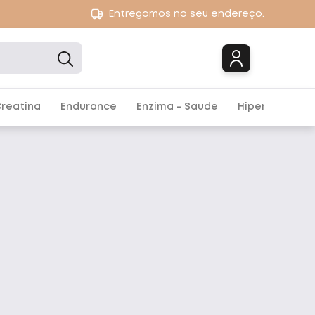
Entregamos no seu endereço.
Marcas
reatina
Endurance
Enzima - Saude
Hipercalórico