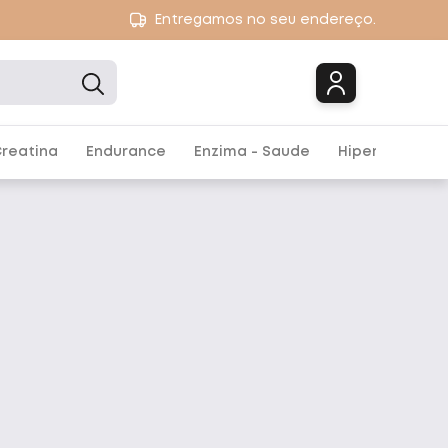
Entregamos no seu endereço.
Marcas
reatina
Endurance
Enzima - Saude
Hipercalórico