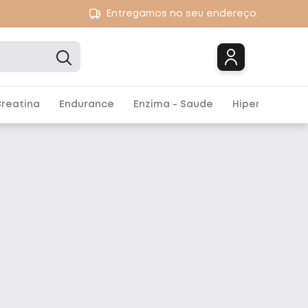
Entregamos no seu endereço.
Marcas
reatina
Endurance
Enzima - Saude
Hipercalórico