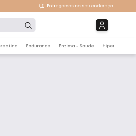
Entregamos no seu endereço.
Marcas
reatina
Endurance
Enzima - Saude
Hipercalórico