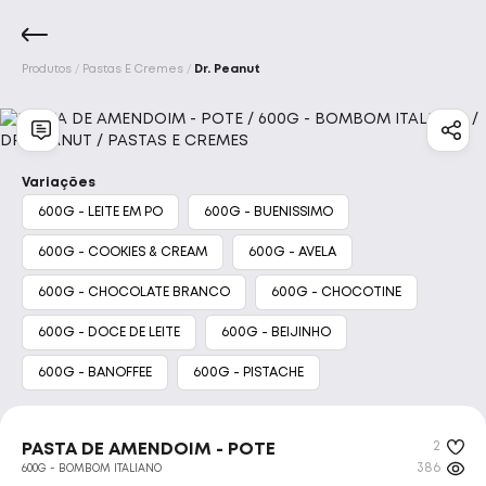
Produtos
Pastas E Cremes
Dr. Peanut
Marcas
Início
Acessórios
Aminoácidos
Barrinhas E 
Integralmedica
Max Titanium
Variações
600G - LEITE EM PO
600G - BUENISSIMO
Bodyaction
Darkness
600G - COOKIES & CREAM
600G - AVELA
Atlhetica Nutrition
Vitafor
600G - CHOCOLATE BRANCO
600G - CHOCOTINE
600G - DOCE DE LEITE
600G - BEIJINHO
New Millen
Pure Suplementos
600G - BANOFFEE
600G - PISTACHE
Nutrata
Adaptogen
Tok House
2
PASTA DE AMENDOIM - POTE
Dr. Peanut
Under Labz
386
600G - BOMBOM ITALIANO