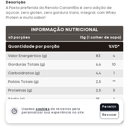
Descrição
A Pasta preferida do Renato Cariani!Ela é zero adição de
Ta Suplementos
Choklers
açúcar, zero glúten, zero gordura trans, integral, com Whey
Protein e muito sabor!
Evorox Nutrition
Pronabol
INFORMAÇÃO NUTRICIONAL
40 porções
15g (1 colher de sopa)
Shark Pro
Bold Snacks
Cleanlab
Quantidade por porção
%VD*
Valor Energértico
(g)
83
4
Dasenhora
Bendu
Gorduras Totais
(g)
6,6
10
Carboidratos
(g)
4,4
1
PROTEÍNA
247 Produtos
·
11944 Vendidos
Polióis Totais
(g)
2,5
**
Proteínas
(g)
2,5
5
Sódio
(g)
18
1
Permitir
Açúcares totais
(g)
1,1
**
Usamos
cookies
de terceiros para
personalizar sua experiência no site.
Recusar
Gorduras Saturadas
(g)
1,1
6
-
1
+
R$
63.57
und.
Fibras Alimentares
(g)
1,0
4