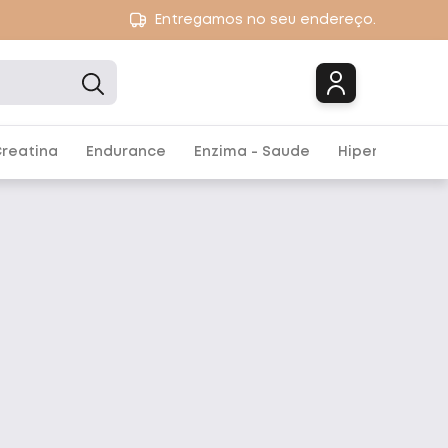
Entregamos no seu endereço.
Marcas
reatina
Endurance
Enzima - Saude
Hipercalórico