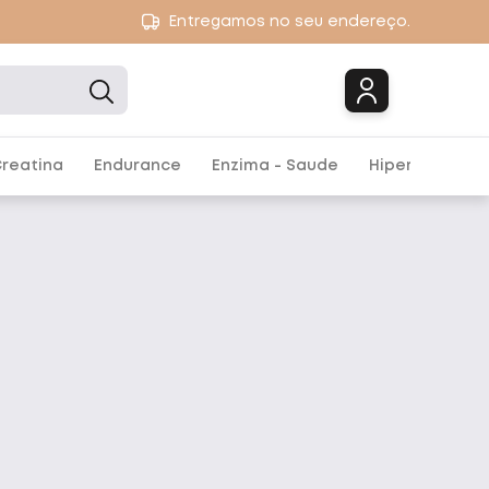
Entregamos no seu endereço.
Marcas
reatina
Endurance
Enzima - Saude
Hipercalórico