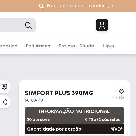
Entregamos no seu endereço.
Marcas
reatina
Endurance
Enzima - Saude
Hipercalórico
1
SIMFORT PLUS 390MG
137
60 CAPS
INFORMAÇÃO NUTRICIONAL
30 porções
0,78g (2 cápsulas)
Quantidade por porção
%VD*