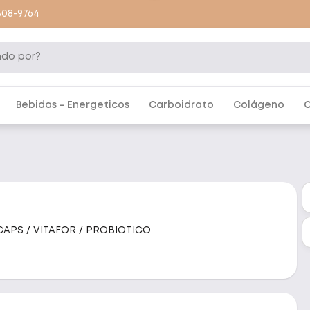
9508-9764
Bebidas - Energeticos
Carboidrato
Colágeno
C