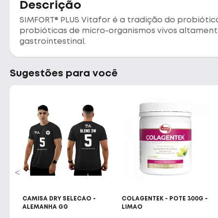
Descrição
SIMFORT® PLUS Vitafor é a tradição do probiót
probióticas de micro-organismos vivos altamen
gastrointestinal.
Sugestões para você
UN -
CAMISA DRY SELECAO -
COLAGENTEK - POTE 300G -
ITE
ALEMANHA GG
LIMAO