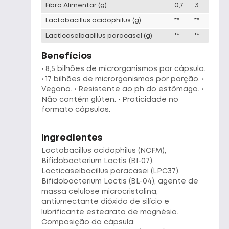
Fibra Alimentar
(g)
0,7
3
Lactobacillus acidophilus
(g)
**
**
Lacticaseibacillus paracasei
(g)
**
**
Benefícios
• 8,5 bilhões de microrganismos por cápsula.
• 17 bilhões de microrganismos por porção. •
Vegano. • Resistente ao ph do estômago. •
Não contém glúten. • Praticidade no
formato cápsulas.
Ingredientes
Lactobacillus acidophilus (NCFM),
Bifidobacterium Lactis (BI-07),
Lacticaseibacillus paracasei (LPC37),
Bifidobacterium Lactis (BL-04), agente de
massa celulose microcristalina,
antiumectante dióxido de silício e
 WHEY FLAVOUR - REFIL
WHEY FORT 3W - POTE 900G -
NUN - POTE
lubrificante estearato de magnésio.
 - CHOCOLATE
FRUTAS VERMELHAS
MARACUJ
Composição da cápsula: