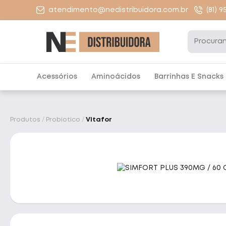
atendimento@nedistribuidora.com.br
(81) 
Acessórios
Aminoácidos
Barrinhas E Snacks
Produtos
Probiotico
Vitafor