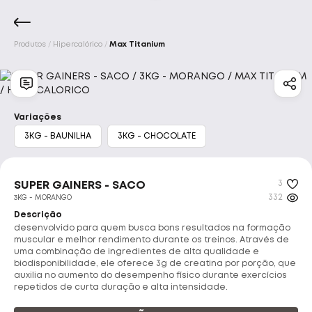
Produtos
Hipercalórico
Max Titanium
Marcas
Início
Acessórios
Aminoácidos
Barrinhas E 
Integralmedica
Max Titanium
Variações
3KG - BAUNILHA
3KG - CHOCOLATE
Bodyaction
Darkness
3
Atlhetica Nutrition
Vitafor
SUPER GAINERS - SACO
332
3KG - MORANGO
Descrição
New Millen
Pure Suplementos
desenvolvido para quem busca bons resultados na formação
muscular e melhor rendimento durante os treinos. Através de
uma combinação de ingredientes de alta qualidade e
Nutrata
Adaptogen
Tok House
biodisponibilidade, ele oferece 3g de creatina por porção, que
auxilia no aumento do desempenho físico durante exercícios
repetidos de curta duração e alta intensidade.
Dr. Peanut
Under Labz