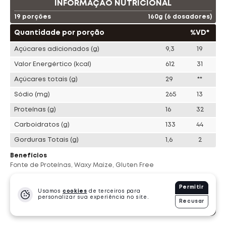
INFORMAÇÃO NUTRICIONAL
19 porções
160g (6 dosadores)
Ta Suplementos
Choklers
Quantidade por porção
%VD*
Evorox Nutrition
Pronabol
Açúcares adicionados
(g)
9,3
19
Valor Energértico
(kcal)
612
31
Shark Pro
Bold Snacks
Cleanlab
Açúcares totais
(g)
29
**
Sódio
(mg)
265
13
Dasenhora
Bendu
Proteínas
(g)
16
32
Carboidratos
(g)
133
44
PROTEÍNA
Gorduras Totais
(g)
1,6
2
249 Produtos
·
11976 Vendidos
Benefícios
Fonte de Proteínas, Waxy Maize, Gluten Free
Ingredientes
Permitir
Usamos
cookies
de terceiros para
Maltodextrina, proteína concentrada do soro do leite (WPC),
personalizar sua experiência no site.
Recusar
waxy maize (amido de milho ceroso), creatina
-
1
+
R$
120.90
und.
monohidratada, sal light, proteína isolada do soro do leite
(WPI), aromatizantes, acidulante ácido cítrico, emulsificante