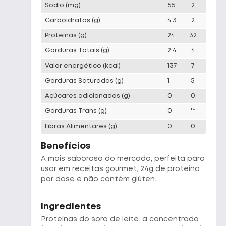
Sódio
(mg)
55
2
Carboidratos
(g)
4,3
2
Proteínas
(g)
24
32
Gorduras Totais
(g)
2,4
4
Valor energético
(kcal)
137
7
Gorduras Saturadas
(g)
1
5
Açúcares adicionados
(g)
0
0
Gorduras Trans
(g)
0
**
Fibras Alimentares
(g)
0
0
Benefícios
A mais saborosa do mercado, perfeita para
usar em receitas gourmet, 24g de proteína
por dose e não contém glúten.
Ingredientes
Proteínas do soro de leite: a concentrada