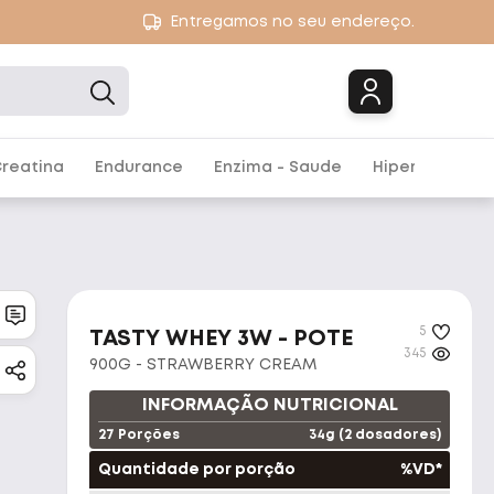
Entregamos no seu endereço.
Marcas
reatina
Endurance
Enzima - Saude
Hipercalórico
5
TASTY WHEY 3W - POTE
345
900G - STRAWBERRY CREAM
INFORMAÇÃO NUTRICIONAL
27 Porções
34g (2 dosadores)
Quantidade por porção
%VD*