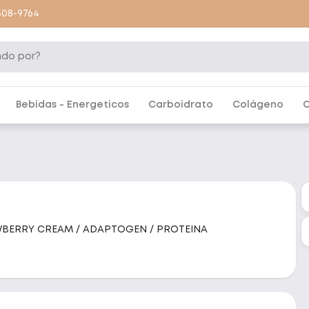
9508-9764
Bebidas - Energeticos
Carboidrato
Colágeno
C