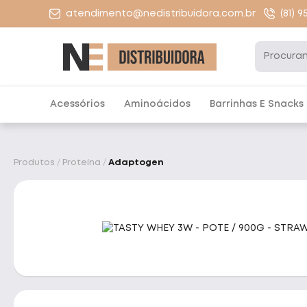
atendimento@nedistribuidora.com.br
(81) 
Acessórios
Aminoácidos
Barrinhas E Snacks
Produtos
Proteína
Adaptogen